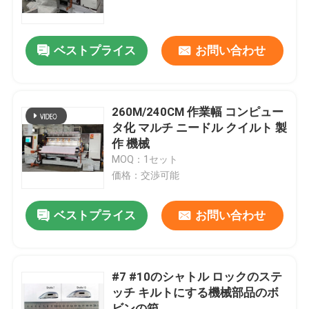
VRショー
ベストプライス
お問い合わせ
わたしたち に つい て
260M/240CM 作業幅 コンピュー
工場 ツアー
タ化 マルチ ニードル クイルト 製
作 機械
MOQ：1セット
品質管理
価格：交渉可能
連絡 ください
ベストプライス
お問い合わせ
ニュース
#7 #10のシャトル ロックのステ
ッチ キルトにする機械部品のボ
ケース
ビンの箱