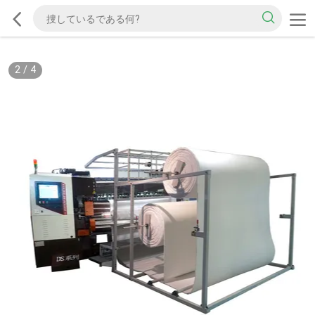
2
/
4