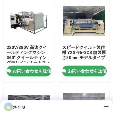
VRショー
わたしたち に つい て
工場 ツアー
220V/380V 高速クイ
スピードクイルト製作
ールティングマシン
機 YXS-96-3CS 縫製厚
360° クイールティン
さ50mm モデルタイプ
品質管理
グデザイン オートスト
ップ機能
お問い合わせを送信
お問い合わせを送信
連絡 ください
ニュース
yuxing
ケース