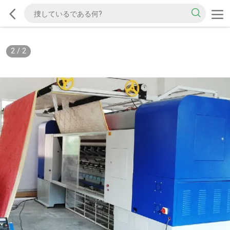
2
/
2