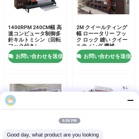
VRショー
1400RPM 240CM幅 高
2M クイールティング
速コンピュータ制御多
幅 ローータリー フッ
わたしたち に つい て
針キルトミシン（回転
ク ロック 縫い クイー
フック付き）​
ルティング 機械
お問い合わせを送信
お問い合わせを送信
工場 ツアー
品質管理
連絡 ください
ニュース
6:06 PM
Good day, what product are you looking 
ケース
1400RPM1.7m コンピ
Bシリーズ コンピュー