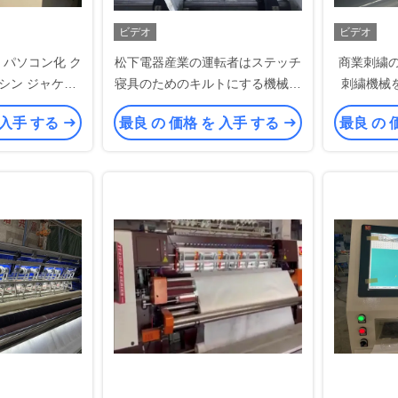
ビデオ
ビデオ
2M パソコン化 ク
松下電器産業の運転者はステッチ
商業刺繍の
シン ジャケッ
寝具のためのキルトにする機械多
刺繍機械
針を鎖でつなぐ
 入手 する
最良 の 価格 を 入手 する
最良 の 