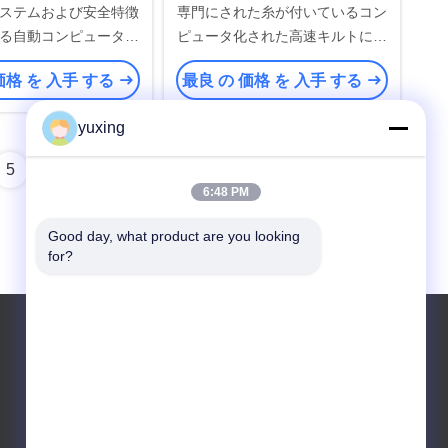
ステムおよび安全特徴
専門にされた糸が付いているコン
る自動コンピュータ化
ピュータ化された高速キルトにす
キルトにする機械
る機械
価格 を 入手 する
最良 の 価格 を 入手 する
yuxing
5
6:48 PM
Good day, what product are you looking 
for?