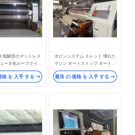
 3列 低騒音のマットレス
ボビンシステム スレッド 壊れた
ュータ化ループクイル
マシン オートストップ オートマ
リングマシン
ティック クイルトリングマシン
価格 を 入手 する
最良 の 価格 を 入手 する