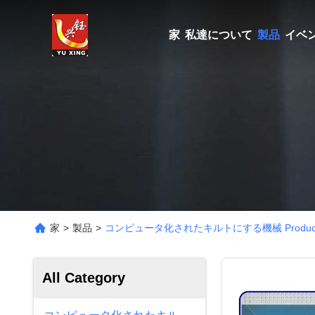
家
私達について
製品
イベ
家
>
製品
>
コンピュータ化されたキルトにする機械 Products 
All Category