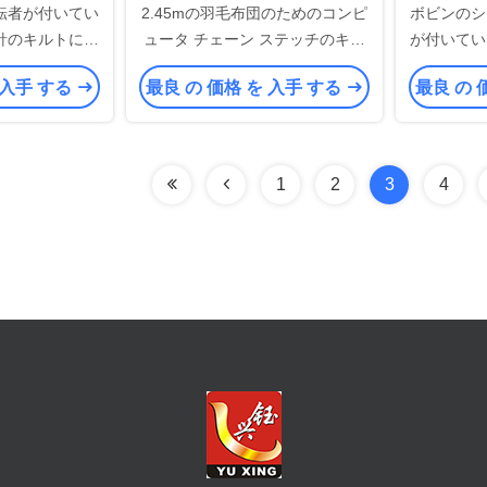
転者が付いてい
2.45mの羽毛布団のためのコンピ
ボビンのシ
針のキルトにす
ュータ チェーン ステッチのキル
が付いてい
械
トにする機械1500RPM
された
 入手 する
最良 の 価格 を 入手 する
最良 の 
1
2
3
4