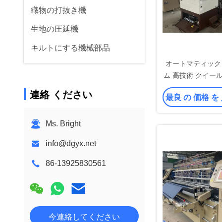
織物の打抜き機
生地の圧延機
キルトにする機械部品
オートマティック
ム 高技術 クイー
ン 安
連絡 ください
最良 の 価格 を
Ms. Bright
info@dgyx.net
86-13925830561
今連絡してください