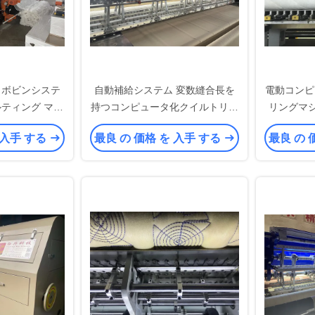
 ボビンシステ
自動補給システム 変数縫合長を
電動コンピ
ルティング マシ
持つコンピュータ化クイルトリン
リングマ
全性
グマシン
 入手 する
最良 の 価格 を 入手 する
最良 の 