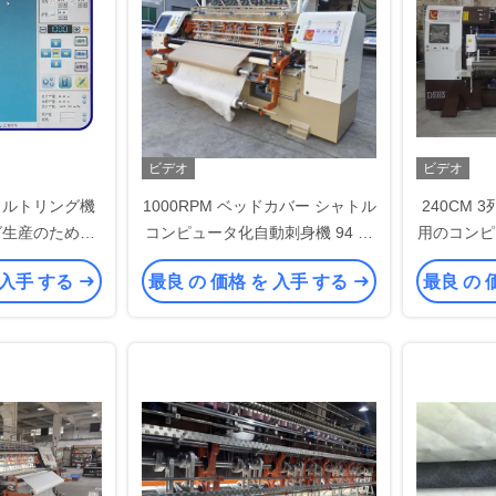
ビデオ
ビデオ
イルトリング機
1000RPM ベッドカバー シャトル
240CM
グ生産のための
コンピュータ化自動刺身機 94 イ
用のコンピ
タ制御
ッチ
ト
 入手 する
最良 の 価格 を 入手 する
最良 の 