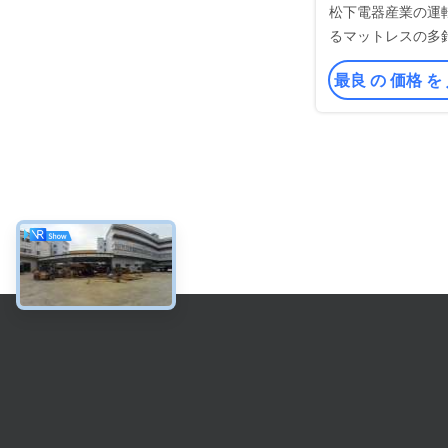
松下電器産業の運
るマットレスの多
る機
最良 の 価格 を