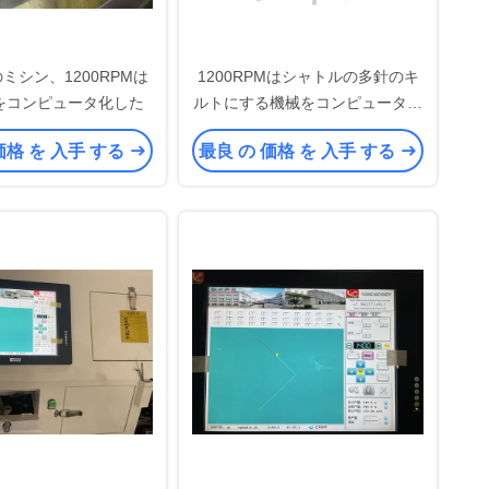
ミシン、1200RPMは
1200RPMはシャトルの多針のキ
をコンピュータ化した
ルトにする機械をコンピュータ化
した
価格 を 入手 する
最良 の 価格 を 入手 する