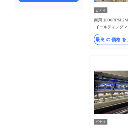
ビデオ
商用 1000RPM 
イールティングマ
ト用
最良 の 価格 を
ビデオ