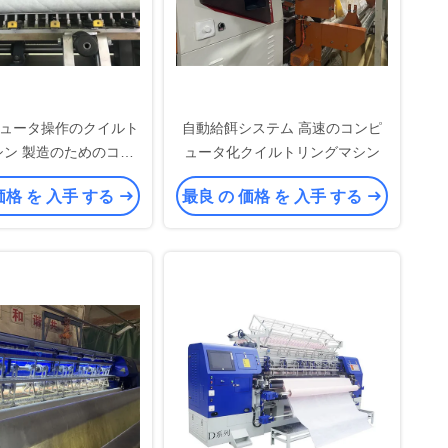
ュータ操作のクイルト
自動給餌システム 高速のコンピ
シン 製造のためのコン
ュータ化クイルトリングマシン
ピュータ制御
価格 を 入手 する
最良 の 価格 を 入手 する