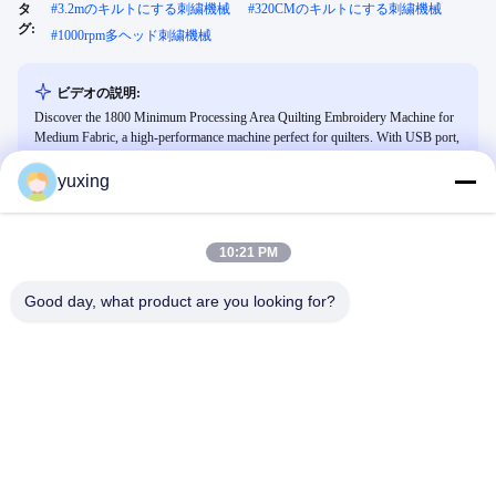
タ
#
3.2mのキルトにする刺繍機械
#
320CMのキルトにする刺繍機械
グ:
#
1000rpm多ヘッド刺繍機械
ビデオの説明:
Discover the 1800 Minimum Processing Area Quilting Embroidery Machine for
Medium Fabric, a high-performance machine perfect for quilters. With USB port,
internal memory, and high speed, it ensures quick and easy project completion.
Ideal for beginners and professionals alike.
yuxing
10:21 PM
関連ビデオ
Good day, what product are you looking for?
00:33
00:31
マットレス辞める機械
YUXING-工場風景
Video From Customer's Factory
YUXING FACTORY
September 27, 2021
September 27, 2021