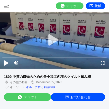
チャット
接触
1800 中質の織物のための最小加工面積のクイルト編み機
その他の動画
December 05, 2023
キーワード:
キルトにする刺繍機械
チャット
お問い合わせ