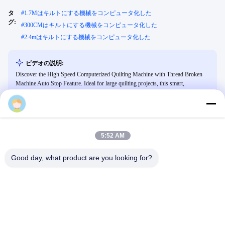
タ
#
1.7Mはキルトにする機械をコンピュータ化した
グ:
#
300CMはキルトにする機械をコンピュータ化した
#
2.4mはキルトにする機械をコンピュータ化した
ビデオの説明:
Discover the High Speed Computerized Quilting Machine with Thread Broken
Machine Auto Stop Feature. Ideal for large quilting projects, this smart,
computer-operated machine offers precision with a multi-needle system,
adjustable thread tension, and an automatic feeding system for efficiency.
5:52 AM
関連ビデオ
Good day, what product are you looking for?
00:33
00:31
マットレス辞める機械
YUXING-工場風景