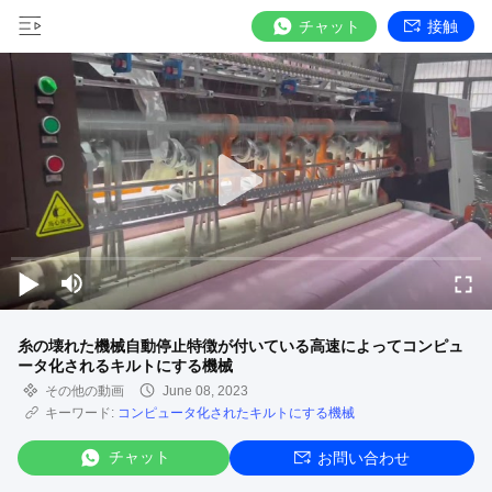
チャット
接触
糸の壊れた機械自動停止特徴が付いている高速によってコンピュ
ータ化されるキルトにする機械
その他の動画
June 08, 2023
キーワード:
コンピュータ化されたキルトにする機械
チャット
お問い合わせ