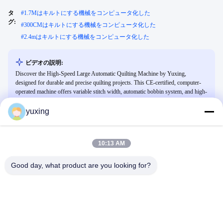
タ
#
1.7Mはキルトにする機械をコンピュータ化した
グ:
#
300CMはキルトにする機械をコンピュータ化した
#
2.4mはキルトにする機械をコンピュータ化した
ビデオの説明:
Discover the High-Speed Large Automatic Quilting Machine by Yuxing,
designed for durable and precise quilting projects. This CE-certified, computer-
operated machine offers variable stitch width, automatic bobbin system, and high-
speed stitching for professional results. Perfect for quilting clothing, bed sheets,
and industrial fabric products.
yuxing
10:13 AM
関連ビデオ
Good day, what product are you looking for?
00:33
00:31